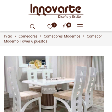
0
0
Inicio
Comedores
Comedores Modernos
Comedor
Moderno Tower 6 puestos