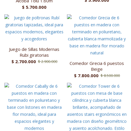
$
5.900.000
Alcoba Tolu 1.60m
$
5.700.000
Juego de Sillas Modernas
Rubi giratorias
$
2.700.000
$
2.900.000
Comedor Grecia 6 puestos
Beige
$
7.800.000
$
8.500.000