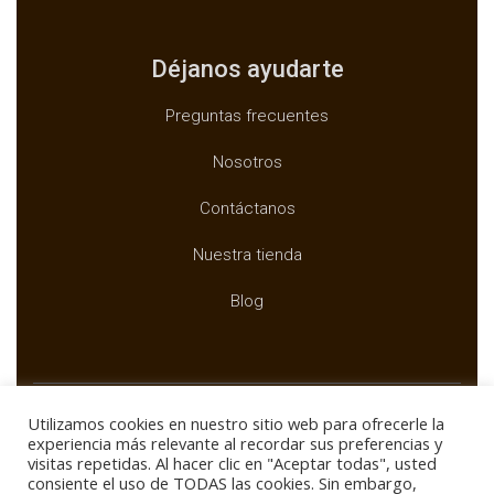
Déjanos ayudarte
Preguntas frecuentes
Nosotros
Contáctanos
Nuestra tienda
Blog
Utilizamos cookies en nuestro sitio web para ofrecerle la
experiencia más relevante al recordar sus preferencias y
visitas repetidas. Al hacer clic en "Aceptar todas", usted
Copyright ©
BUXTAR
consiente el uso de TODAS las cookies. Sin embargo,