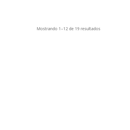
Ordenado
Mostrando 1–12 de 19 resultados
por
los
últimos