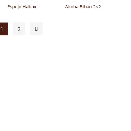
Espejo Halifax
Alcoba Bilbao 2×2
1
2