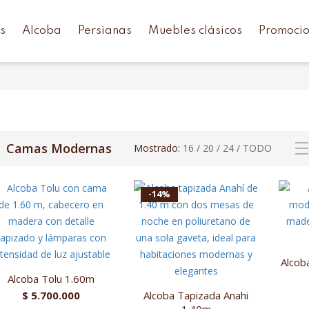
s
Alcoba
Persianas
Muebles clásicos
Promoci
Camas Modernas
Mostrado:
16
/
20
/
24
/
TODO
-14%
Alcob
Alcoba Tolu 1.60m
$
5.700.000
Alcoba Tapizada Anahi