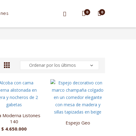
0
0
ones
a Moderna Listones
140
Espejo Geo
$
4.650.000