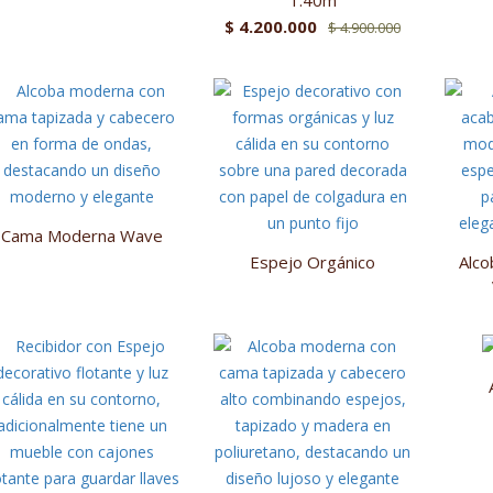
1.40m
El
El
$
4.200.000
$
4.900.000
precio
precio
original
actual
era:
es:
$ 4.900.000
$ 4.200.000
Cama Moderna Wave
Espejo Orgánico
Alco