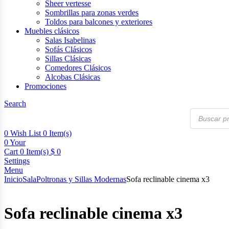
Sheer vertesse
Sombrillas para zonas verdes
Toldos para balcones y exteriores
Muebles clásicos
Salas Isabelinas
Sofás Clásicos
Sillas Clásicas
Comedores Clásicos
Alcobas Clásicas
Promociones
Search
Products
search
0
Wish List
0 Item(s)
0
Your
Cart
0 Item(s)
$
0
Settings
Menu
Inicio
Sala
Poltronas y Sillas Modernas
Sofa reclinable cinema x3
Sofa reclinable cinema x3