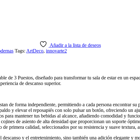
Añadir a la lista de deseos
odernas
Tags:
ArtDeco
,
innovarte2
e de 3 Puestos, diseñado para transformar tu sala de estar en un espac
xperiencia de descanso superior.
ustan de forma independiente, permitiendo a cada persona encontrar su p
spaldo y elevar el reposapiés con solo pulsar un botón, ofreciendo un aju
os para mantener tus bebidas al alcance, añadiendo comodidad y funcio
cojines de asiento de alta densidad que proporcionan un soporte ópti
o de primera calidad, seleccionados por su resistencia y suave textura,
l descanso y el entretenimiento, sino también una adición elegante y mo