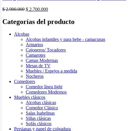
El
El
$
2.900.000
$
2.700.000
precio
precio
original
actual
Categorías del producto
era:
es:
$ 2.900.000.
$ 2.700.000.
Alcobas
Alcobas infantiles y para bebe - camacunas
Armarios
Cajoneros/ Tocadores
Camarotes
Camas Modernas
Mesas de TV
Muebles / Espejos a medida
Nocheros
Comedores
Comedor línea light
Comedores Modernos
Muebles clásicos
Alcobas clásicas
Comedor Clásico
Salas Isabelinas
Sillas clásicas
Sofás clásicos
Persianas y papel de colgadura