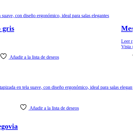
 gris
Mes
Leer m
Vista r
Añadir a la lista de deseos
Añadir a la lista de deseos
egovia