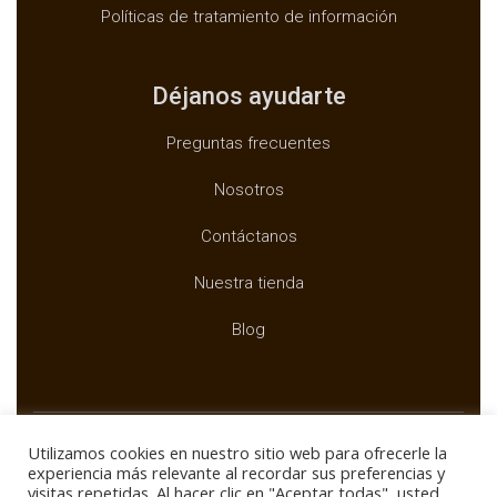
Políticas de tratamiento de información
Déjanos ayudarte
Preguntas frecuentes
Nosotros
Contáctanos
Nuestra tienda
Blog
Utilizamos cookies en nuestro sitio web para ofrecerle la
experiencia más relevante al recordar sus preferencias y
visitas repetidas. Al hacer clic en "Aceptar todas", usted
Copyright ©
BUXTAR