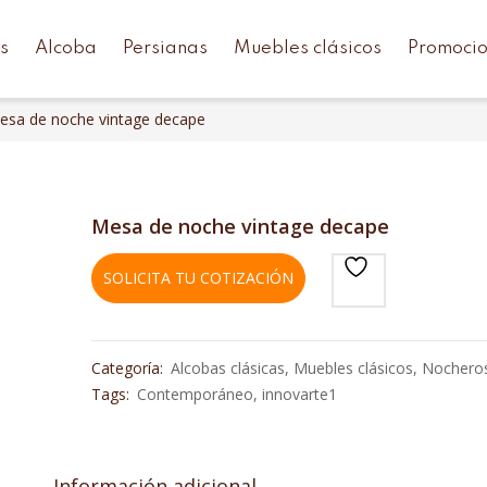
s
Alcoba
Persianas
Muebles clásicos
Promoci
esa de noche vintage decape
Mesa de noche vintage decape
SOLICITA TU COTIZACIÓN
Categoría:
Alcobas clásicas
,
Muebles clásicos
,
Nochero
Tags:
Contemporáneo
,
innovarte1
Información adicional