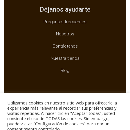
Déjanos ayudarte
Preguntas frecuentes
Nosotros
Contáctanos
Nuestra tienda
Blog
Utilizamos cookies en nuestro sitio web para ofrecerle la
experiencia más relevante al recordar sus preferencias y
visitas repetidas. Al hacer clic en "Aceptar todas", usted
Copyright ©
BUXTAR
consiente el uso de TODAS las cookies. Sin embargo,
puede visitar "Configuración de cookies" para dar un
consentimiento controlado.