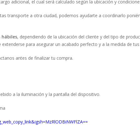
argo adicional, el cual será calculado según la ubicación y condiciones
esitas transporte a otra ciudad, podemos ayudarte a coordinarlo ponié
s hábiles
, dependiendo de la ubicación del cliente y del tipo de produc
de extenderse para asegurar un acabado perfecto y a la medida de tus
ctanos antes de finalizar tu compra.
bido a la iluminación y la pantalla del dispositivo.
ama
ig_web_copy_link&igsh=MzRlODBiNWFlZA==