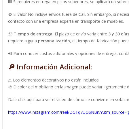
🏢 Si requieres entrega en pisos superiores, se aplicará un sobrec
🚫 El valor No incluye envíos fuera de Cali. Sin embargo, si nec
contacto con una empresa experta en transporte de muebles.
📦
Tiempo de entrega:
El plazo de envío varía entre
3 y 30 día
requiere alguna
personalización
, el tiempo de fabricación pue
📲 Para conocer costos adicionales y opciones de entrega, contá
🔎
Información Adicional:
⚠ Los elementos decorativos no están incluidos.
🎨 El color del mobiliario en la imagen puede variar ligeramente de
Dale click aquí para ver el video de cómo se convierte en sofac
https://www.instagram.com/reel/DGTq7UOSNBn/?utm_source=