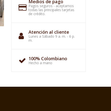
Medios de pago
Pagos seguros - aceptamos
todas las principales tarjetas
de crédito.
Atención al cliente
Silla de sala Tokio gris
Silla giratoria Segovia
Lunes a Sábado 9 a. m. - 6 p.
$
1.500.000
m.
100% Colombiano
Hecho a mano