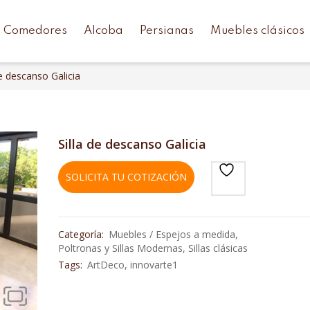
Comedores
Alcoba
Persianas
Muebles clásicos
de descanso Galicia
Silla de descanso Galicia
SOLICITA TU COTIZACIÓN
Categoría:
Muebles / Espejos a medida
,
Poltronas y Sillas Modernas
,
Sillas clásicas
Tags:
ArtDeco
,
innovarte1