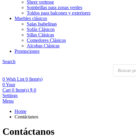
Sheer vertesse
Sombrillas para zonas verdes
Toldos para balcones y exteriores
Muebles clásicos
Salas Isabelinas
Sofás Clásicos
Sillas Clásicas
Comedores Clásicos
Alcobas Clásicas
Promociones
Search
Products
search
0
Wish List
0 Item(s)
0
Your
Cart
0 Item(s)
$
0
Settings
Menu
Home
Contáctanos
Contáctanos